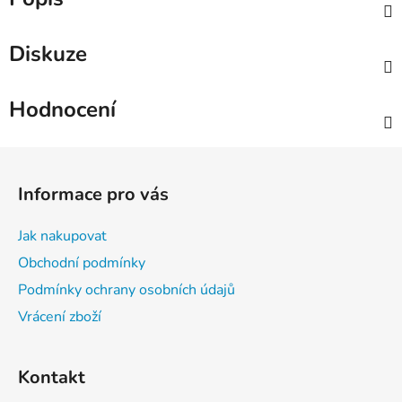
Diskuze
Hodnocení
Z
á
Informace pro vás
p
a
Jak nakupovat
t
Obchodní podmínky
í
Podmínky ochrany osobních údajů
Vrácení zboží
Kontakt