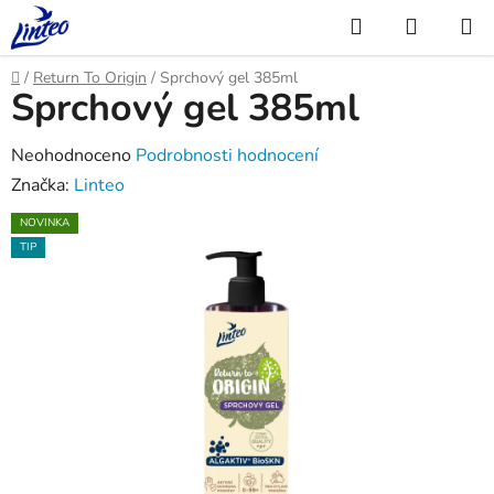
Přejít
Hledat
NÁKUP
na
KOŠÍK
obsah
Domů
/
Return To Origin
/
Sprchový gel 385ml
Sprchový gel 385ml
Průměrné
Neohodnoceno
Podrobnosti hodnocení
hodnocení
Značka:
Linteo
produktu
NOVINKA
je
TIP
0,0
z
5
hvězdiček.